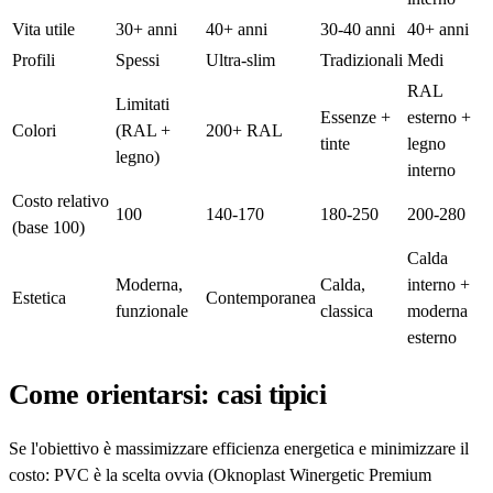
Vita utile
30+ anni
40+ anni
30-40 anni
40+ anni
Profili
Spessi
Ultra-slim
Tradizionali
Medi
RAL
Limitati
Essenze +
esterno +
Colori
(RAL +
200+ RAL
tinte
legno
legno)
interno
Costo relativo
100
140-170
180-250
200-280
(base 100)
Calda
Moderna,
Calda,
interno +
Estetica
Contemporanea
funzionale
classica
moderna
esterno
Come orientarsi: casi tipici
Se l'obiettivo è massimizzare efficienza energetica e minimizzare il
costo: PVC è la scelta ovvia (Oknoplast Winergetic Premium