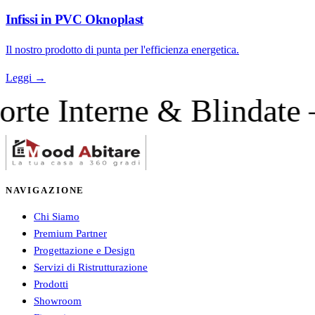
Infissi in PVC Oknoplast
Il nostro prodotto di punta per l'efficienza energetica.
Leggi →
terne & Blindate — Sis
NAVIGAZIONE
Chi Siamo
Premium Partner
Progettazione e Design
Servizi di Ristrutturazione
Prodotti
Showroom