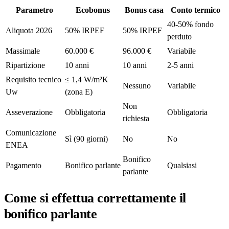
Parametro
Ecobonus
Bonus casa
Conto termico
40-50% fondo
Aliquota 2026
50% IRPEF
50% IRPEF
perduto
Massimale
60.000 €
96.000 €
Variabile
Ripartizione
10 anni
10 anni
2-5 anni
Requisito tecnico
≤ 1,4 W/m²K
Nessuno
Variabile
Uw
(zona E)
Non
Asseverazione
Obbligatoria
Obbligatoria
richiesta
Comunicazione
Sì (90 giorni)
No
No
ENEA
Bonifico
Pagamento
Bonifico parlante
Qualsiasi
parlante
Come si effettua correttamente il
bonifico parlante