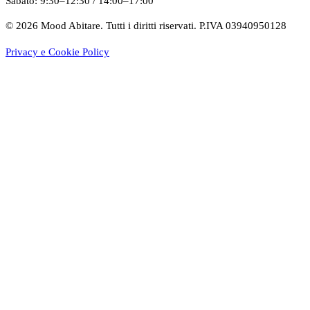
Sabato
:
9:30–12:30
/
14:00–17:00
©
2026
Mood Abitare. Tutti i diritti riservati.
P.IVA 03940950128
Privacy e Cookie Policy