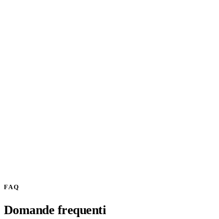
Materiale
Ceramica di alta qualità, tecnologia rimless
Scarico WC
Dual flush 3/4,5 L (risparmio idrico)
Tipologie
Sospesi, a terra, compatti
Finiture
Bianco lucido, bianco opaco, colori su richiesta
Garanzia
5 anni su ceramica
Certificazioni
CE, risparmio idrico certificato
FAQ
Domande frequenti